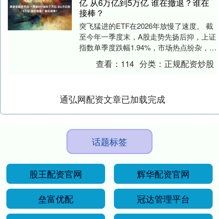
亿 从6万亿到5万亿 谁在撤退？谁在
接棒？
突飞猛进的ETF在2026年放慢了速度。 截
至今年一季度末，A股走势先扬后抑，上证
指数单季度跌幅1.94%，市场热点纷杂，切
换加快，赚钱效应有，但是2月底地缘风....
查看：
114
分类：
正规配资炒股
通弘网配资文章已加载完成
话题标签
股王配资官网
辉华配资官网
垒富优配
冠达管理平台