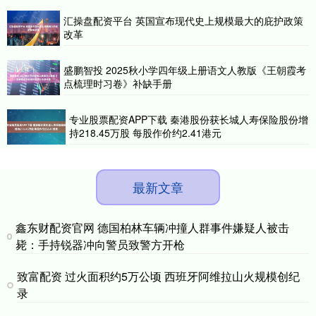
汇操盘配资平台 英国宣布现代史上规模最大的庇护政策
改革
盛鹏智投 2025秋小学四年级上册语文人教版《王朝霞考
点梳理时习卷》补缺手册
专业股票配资APP下载 秦港股份获长城人寿保险股份增
持218.45万股 每股作价约2.41港元
最新文章
鑫东财配资官网 德国柏林车辆冲撞人群事件嫌疑人被击
毙：手持锐器冲向警员致警方开枪
致富配资 过火面积约5万公顷 西班牙阿维拉山火规模创纪
录