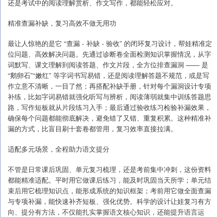
还是考试中的阅读理解赏析、作文写作，都能轻松应对。
精准查漏补缺，复习高效不做无用功
最让人惊艳的是它 “查漏 - 补缺 - 验收” 的闭环复习设计，帮娃精准定
位问题、高效解决问题。先通过诊断卷全面检测知识掌握情况，从字
词默写、课文理解到阅读答题、作文片段，全方位排查漏洞 —— 是
“鹅卵石”“嫩红” 等字词书写易错，还是阅读理解答题不规范，或是写
作立意不清晰，一目了然；再搭配补缺手册，针对每个漏洞设计专项
补练，比如字词易错就强化听写与辨析，阅读薄弱就集中训练答题思
路，写作短板就从片段练习入手；最后通过验收练习检验补漏效果，
确保每个问题都能彻底解决，避免错了又错、重复积累。这种精准补
漏的方式，比盲目刷十套卷都管用，复习效率直接拉满。
适配多元场景，全程助力语文提分
不管是日常课后巩固、单元复习梳理，还是考前集中冲刺，这份资料
都能精准适配。平时用它做课后练习，能及时巩固当天所学；单元结
束后用它梳理知识点，能形成系统的知识框架；考前用它做全面查漏
与专项补漏，能快速补齐短板、强化优势。科学的设计让娃复习有方
向、提分有方法，不仅能扎实掌握语文核心知识，还能提升语言运