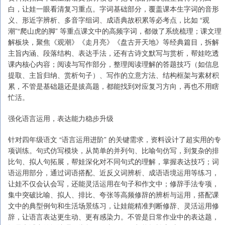
白，让娃一眼看清复习重点。字词基础部分，覆盖课本生字词的音形
义、形近字辨析、多音字组词、成语典故积累等必考点，比如 “观
潮”“爬山虎的脚” 等重点课文中的高频字词，都做了系统梳理；课文理
解板块，聚焦《观潮》《走月亮》《盘古开天地》等经典篇目，拆解
主旨内涵、段落结构、表达手法，还有古诗文默写与赏析，帮娃吃透
课内核心内容；阅读与写作部分，整理阅读理解的答题技巧（如信息
提取、主旨归纳、赏析句子）、写作的立意方法、结构框架与素材积
累，不管是基础题还是拔高题，都能找到对应复习方向，再也不用瞎
忙活。
强化语言运用，表达能力稳步升级
针对四年级语文 “语言运用进阶” 的关键需求，资料设计了超实用的专
项训练。句式仿写模块，从简单的并列句、比喻句仿写，到复杂的排
比句、拟人句拓展，帮娃深化对不同句式的理解，掌握表达技巧；词
语运用部分，通过词语搭配、近反义词辨析、成语语境运用等练习，
让娃不仅会认会写，还能灵活运用在句子和作文中；修辞手法专项，
集中突破比喻、拟人、排比、夸张等高频修辞的辨析与运用，搭配课
文中的典型例句和生活场景练习，让娃能精准判断修辞、灵活运用修
辞，让语言表达更生动、更有感染力。不管是日常作业中的表达题，