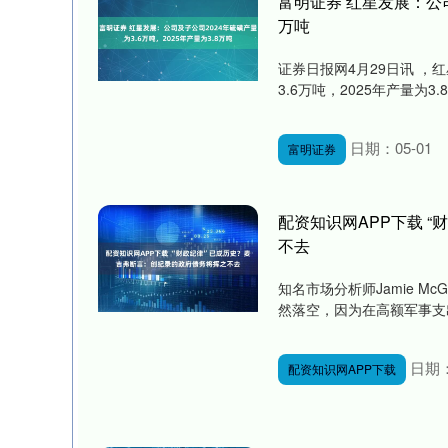
富明证券 红星发展：公司
万吨
证券日报网4月29日讯 ，
3.6万吨，2025年产量为3
日期：05-01
富明证券
配资知识网APP下载 
不去
知名市场分析师Jamie M
然落空，因为在高额军事支出
日期：
配资知识网APP下载