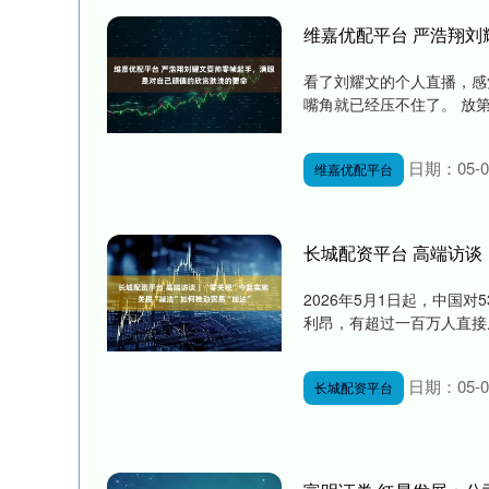
维嘉优配平台 严浩翔
看了刘耀文的个人直播，感
嘴角就已经压不住了。 放第
日期：05-0
维嘉优配平台
长城配资平台 高端访谈｜
2026年5月1日起，中国
利昂，有超过一百万人直接从
日期：05-0
长城配资平台