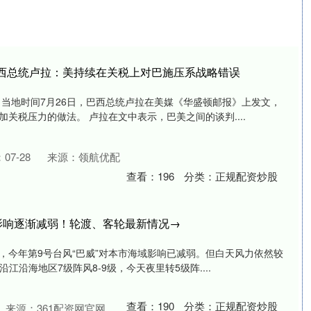
巴西总统卢拉：美持续在关税上对巴施压系战略错误
 当地时间7月26日，巴西总统卢拉在美媒《华盛顿邮报》上发文，
关税压力的做法。 卢拉在文中表示，巴美之间的谈判....
07-28
来源：领航优配
查看：
196
分类：
正规配资炒股
海影响逐渐减弱！轮渡、客轮最新情况→
，今年第9号台风“巴威”对本市海域影响已减弱。但白天风力依然较
沿江沿海地区7级阵风8-9级，今天夜里转5级阵....
查看：
190
分类：
正规配资炒股
来源：361配资网官网