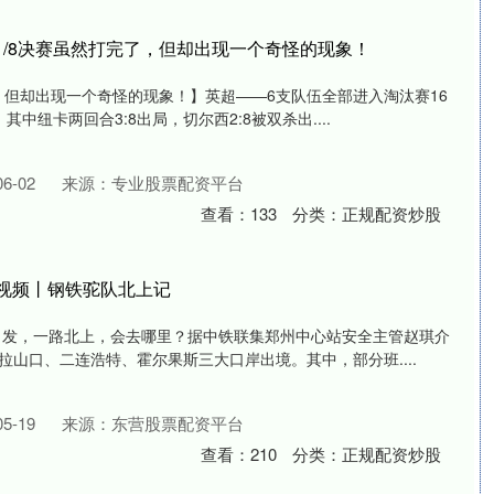
1/8决赛虽然打完了，但却出现一个奇怪的现象！
了，但却出现一个奇怪的现象！】英超——6支队伍全部进入淘汰赛16
中纽卡两回合3:8出局，切尔西2:8被双杀出....
6-02
来源：专业股票配资平台
查看：
133
分类：
正规配资炒股
语视频丨钢铁驼队北上记
出发，一路北上，会去哪里？据中铁联集郑州中心站安全主管赵琪介
山口、二连浩特、霍尔果斯三大口岸出境。其中，部分班....
5-19
来源：东营股票配资平台
查看：
210
分类：
正规配资炒股