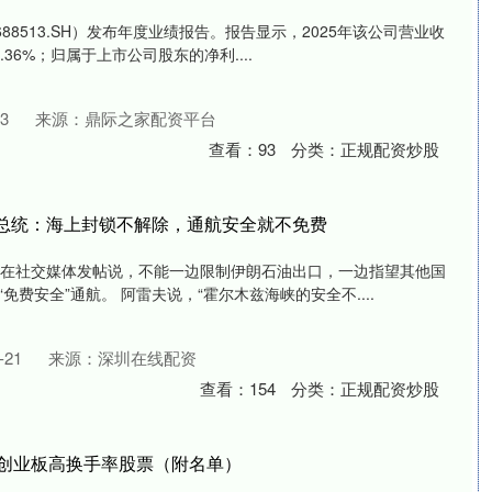
88513.SH）发布年度业绩报告。报告显示，2025年该公司营业收
.36%；归属于上市公司股东的净利....
3
来源：鼎际之家配资平台
查看：
93
分类：
正规配资炒股
副总统：海上封锁不解除，通航安全就不免费
日在社交媒体发帖说，不能一边限制伊朗石油出口，一边指望其他国
免费安全”通航。 阿雷夫说，“霍尔木兹海峡的安全不....
21
来源：深圳在线配资
查看：
154
分类：
正规配资炒股
日创业板高换手率股票（附名单）