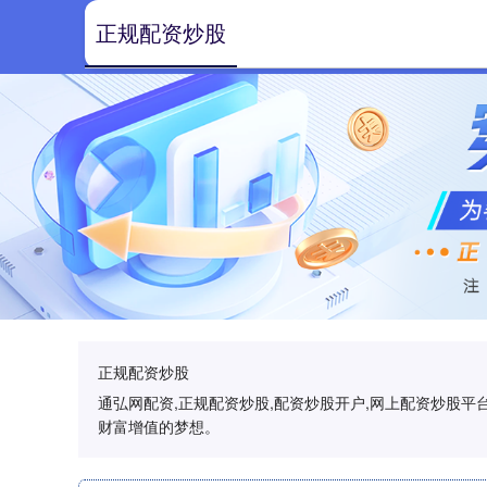
正规配资炒股
正规配资炒股
通弘网配资,正规配资炒股,配资炒股开户,网上配资炒股
财富增值的梦想。