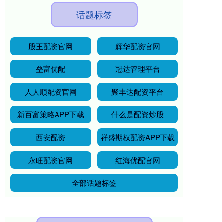
话题标签
股王配资官网
辉华配资官网
垒富优配
冠达管理平台
人人顺配资官网
聚丰达配资平台
新百富策略APP下载
什么是配资炒股
西安配资
祥盛期权配资APP下载
永旺配资官网
红海优配官网
全部话题标签