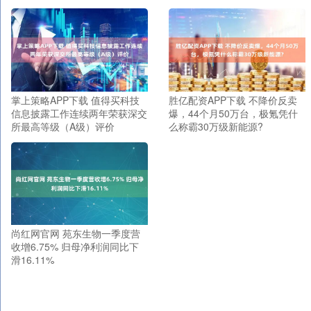
掌上策略APP下载 值得买科技
胜亿配资APP下载 不降价反卖
信息披露工作连续两年荣获深交
爆，44个月50万台，极氪凭什
所最高等级（A级）评价
么称霸30万级新能源?
尚红网官网 苑东生物一季度营
收增6.75% 归母净利润同比下
滑16.11%