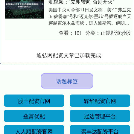
舰视频：“立即转向 否则开火”
美国中央司令部11日发文称，美军“弗兰克
·E·彼得森”号和“迈克尔·墨菲”号驱逐舰当天
穿越霍尔木兹海峡，进入波斯湾。伊朗武
装部队方面对此予以否认，称伊方完全掌
查看：
161
分类：
正规配资炒股
控....
通弘网配资文章已加载完成
话题标签
股王配资官网
辉华配资官网
垒富优配
冠达管理平台
人人顺配资官网
聚丰达配资平台