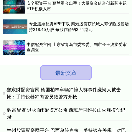
安全配资平台 葛兰重金出手！大量资金借道创新药主题
ETF积极入市
专业股票配资APP下载 秦港股份获长城人寿保险股份增
持218.45万股 每股作价约2.41港元
中信配资官网 山东省青岛市委常委、副市长王波接受审
查调查
最新文章
鑫东财配资官网 德国柏林车辆冲撞人群事件嫌疑人被击
毙：手持锐器冲向警员致警方开枪
致富配资 过火面积约5万公顷 西班牙阿维拉山火规模创纪
录
兰州股票配资网平台 巴西总统卢拉：美持续在关税上对巴