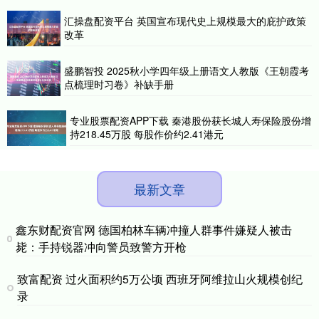
汇操盘配资平台 英国宣布现代史上规模最大的庇护政策
改革
盛鹏智投 2025秋小学四年级上册语文人教版《王朝霞考
点梳理时习卷》补缺手册
专业股票配资APP下载 秦港股份获长城人寿保险股份增
持218.45万股 每股作价约2.41港元
最新文章
鑫东财配资官网 德国柏林车辆冲撞人群事件嫌疑人被击
毙：手持锐器冲向警员致警方开枪
致富配资 过火面积约5万公顷 西班牙阿维拉山火规模创纪
录